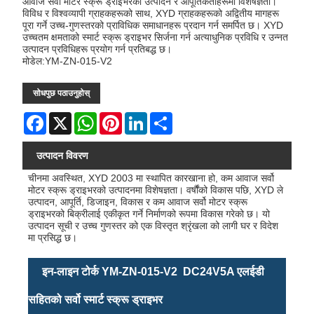
आवाज सर्वो मोटर स्क्रू ड्राइभरको उत्पादन र आपूर्तिकर्ताहरूमा विशेषज्ञता।
विविध र विश्वव्यापी ग्राहकहरूको साथ, XYD ग्राहकहरूको अद्वितीय मागहरू
पूरा गर्ने उच्च-गुणस्तरको प्राविधिक समाधानहरू प्रदान गर्न समर्पित छ। XYD
उच्चतम क्षमताको स्मार्ट स्क्रू ड्राइभर सिर्जना गर्न अत्याधुनिक प्रविधि र उन्नत
उत्पादन प्रविधिहरू प्रयोग गर्न प्रतिबद्ध छ।
मोडेल:YM-ZN-015-V2
सोधपुछ पठाउनुहोस्
Facebook
X
WhatsApp
Pinterest
LinkedIn
Share
उत्पादन विवरण
चीनमा अवस्थित, XYD 2003 मा स्थापित कारखाना हो, कम आवाज सर्वो
मोटर स्क्रू ड्राइभरको उत्पादनमा विशेषज्ञता। वर्षौंको विकास पछि, XYD ले
उत्पादन, आपूर्ति, डिजाइन, विकास र कम आवाज सर्वो मोटर स्क्रू
ड्राइभरको बिक्रीलाई एकीकृत गर्ने निर्माणको रूपमा विकास गरेको छ। यो
उत्पादन सूची र उच्च गुणस्तर को एक विस्तृत श्रृंखला को लागी घर र विदेश
मा प्रसिद्ध छ।
इन-लाइन टोर्क YM-ZN-015-V2 DC24V5A एलईडी
सहितको सर्वो स्मार्ट स्क्रू ड्राइभर