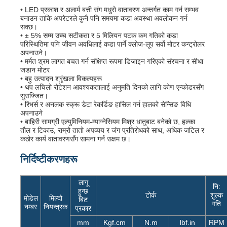
• LED प्रकाश र अलार्म बत्ती संग मधुरो वातावरण अन्तर्गत काम गर्न सम्भव
बनाउन ताकि अपरेटरले कुनै पनि समयमा कडा अवस्था अवलोकन गर्न
सक्छ।
• ± 5% सम्म उच्च सटीकता र 5 मिलियन पटक कम गतिको कडा
परिस्थितिमा पनि जीवन अवधिलाई कडा पार्ने क्लोज-लूप सर्वो मोटर कन्ट्रोलर
अपनाउने।
• मर्मत श्रम लागत बचत गर्न संक्षिप्त रूपमा डिजाइन गरिएको संरचना र सीधा
जडान मोटर
• बहु उत्पादन श्रृंखला विकल्पहरू
• थप लचिलो रोटेशन आवश्यकतालाई अनुमति दिनको लागि कोण एन्कोडरसँग
सुसज्जित।
• रिभर्स र अनलक स्क्रू डेटा रेकर्डिङ हासिल गर्न हालको सेन्सिङ विधि
अपनाउने
• बाहिरी सामग्री एल्युमिनियम-म्याग्नेसियम मिश्र धातुबाट बनेको छ, हल्का
तौल र टिकाउ, राम्रो तातो अपव्यय र जंग प्रतिरोधको साथ, अधिक जटिल र
कठोर कार्य वातावरणसँग सामना गर्न सक्षम छ।
निर्दिष्टीकरणहरू
लागू
नि:
हुन्छ
टोर्क
शुल्क
मोडेल
मिल्दो
बिट
गति
नम्बर
नियन्त्रक
प्रकार
mm
Kgf.cm
N.m
lbf.in
RPM