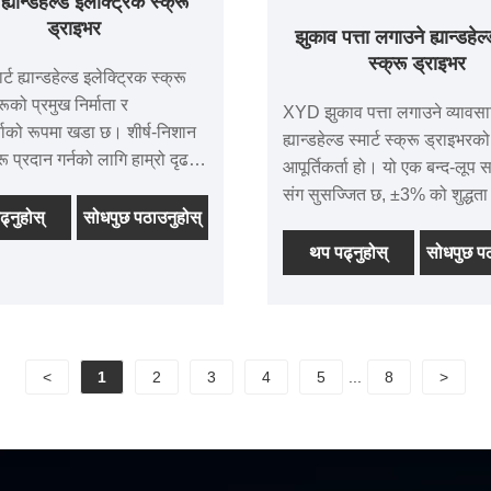
ट ह्यान्डहेल्ड इलेक्ट्रिक स्क्रू
ड्राइभर
झुकाव पत्ता लगाउने ह्यान्डहेल्ड
स्क्रू ड्राइभर
ट ह्यान्डहेल्ड इलेक्ट्रिक स्क्रू
ूको प्रमुख निर्माता र
XYD झुकाव पत्ता लगाउने व्यावस
्ताको रूपमा खडा छ। शीर्ष-निशान
ह्यान्डहेल्ड स्मार्ट स्क्रू ड्राइभरको
ू प्रदान गर्नको लागि हाम्रो दृढ
आपूर्तिकर्ता हो। यो एक बन्द-लूप सर
हामीलाई उत्कृष्ट शिल्प कौशल र
संग सुसज्जित छ, ±3% को शुद्धता
धी मूल्य निर्धारणको लागि प्रतिष्ठा
्नुहोस्
सोधपुछ पठाउनुहोस्
यसमा बिल्ट-इन जाइरोस्कोप छ ज
 हाम्रो स्मार्ट इलेक्ट्रिक स्क्रू
वास्तविक समयमा झुकाव कोण, टर्
थप पढ्नुहोस्
सोधपुछ पठ
ो लोकप्रियता चीनभन्दा बाहिर
घुमाउने गतिलाई निगरानी गर्न सक
छ, जसले यसलाई विश्वव्यापी
डाटा अपलोड समर्थन गर्दछ। एल्यु
खोजिएको छनोट बनाएको छ।
म्याग्नेशियम मिश्र धातु शरीर टिक
राम्रो गर्मी अपव्यय छ। यसमा C
<
1
2
3
4
5
...
8
>
प्रमाणपत्रहरू छन्। न्यूनतम अर्डर
कम छ र वितरण चक्र छोटो छ।