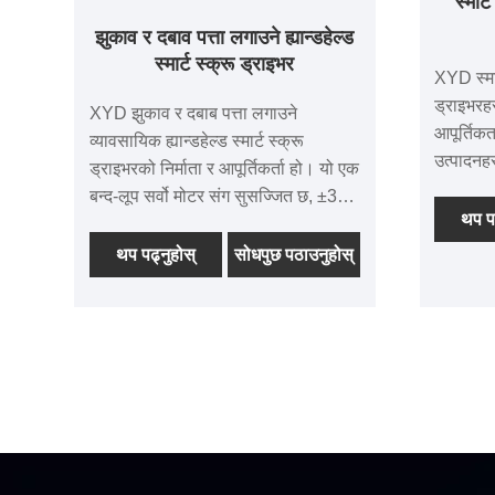
स्मार्
झुकाव र दबाव पत्ता लगाउने ह्यान्डहेल्ड
स्मार्ट स्क्रू ड्राइभर
XYD स्मार्
ड्राइभरहर
XYD झुकाव र दबाब पत्ता लगाउने
आपूर्तिकर
व्यावसायिक ह्यान्डहेल्ड स्मार्ट स्क्रू
उत्पादनहर
ड्राइभरको निर्माता र आपूर्तिकर्ता हो। यो एक
समर्पणले 
बन्द-लूप सर्वो मोटर संग सुसज्जित छ, ±3%
प्रतिस्पर्
थप पढ
को शुद्धता संग। यो एक जाइरोस्कोप र दबाव
कमाएको छ।
सेन्सर संग सुसज्जित छ, जसले वास्तविक
थप पढ्नुहोस्
सोधपुछ पठाउनुहोस्
ड्राइभरक
समयमा झुकाव, दबाब, टर्क र रोटेशन कोण
फैलिएको 
निगरानी गर्न सक्छ। एल्युमिनियम-
बजारमा 
म्याग्नेशियम मिश्र धातु शरीर टिकाऊ छ र
राम्रो गर्मी अपव्यय छ। यसमा CE/UL
प्रमाणपत्रहरू छन्। न्यूनतम अर्डर मात्रा
कम छ र वितरण चक्र छोटो छ।