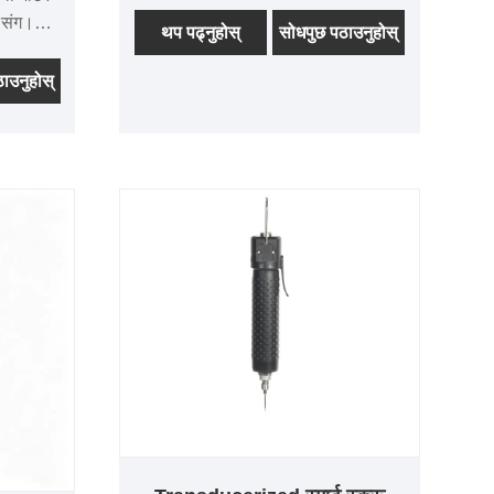
ग्राहक बजार हो। लचिलो संगठन भएकोले
 संग।
XYD लाई गुणस्तरीय प्राविधिक समाधान
थप पढ्नुहोस्
सोधपुछ पठाउनुहोस्
सले
प्रदान गर्दै कुनै पनि ग्राहकको आवश्यकता
क र
ाउनुहोस्
पूरा गर्न द्रुत र व्यक्तिगत प्रतिक्रिया प्रदान
्छ। यसले
गर्न अनुमति दिन्छ।
मिनियम-
ाऊ छ र
E/UL
 मात्रा