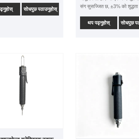
्नेछौं। LED भएको सर्वो स्मार्ट
संग सुसज्जित छ, ±3% को शुद्धता
राइभर एक प्रकारको इलेक्ट्रिक
्नुहोस्
सोधपुछ पठाउनुहोस्
यसमा बिल्ट-इन जाइरोस्कोप छ ज
राइभर हो जसले स्क्रूिङ र
वास्तविक समयमा झुकाव कोण, टर्
थप पढ्नुहोस्
सोधपुछ पठ
गर्ने कार्यहरूलाई अझ प्रभावकारी
घुमाउने गतिलाई निगरानी गर्न सक
र्ता-अनुकूल बनाउन स्मार्ट
डाटा अपलोड समर्थन गर्दछ। एल्यु
ू र LED प्रकाश समावेश गर्दछ।
म्याग्नेशियम मिश्र धातु शरीर टिक
राम्रो गर्मी अपव्यय छ। यसमा C
प्रमाणपत्रहरू छन्। न्यूनतम अर्डर
कम छ र वितरण चक्र छोटो छ।