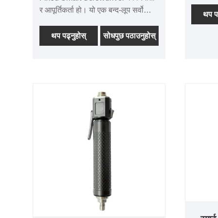
प्रदान गर
र आपूर्तिकर्ता हो। यो एक बन्द-लूप सर्वो
स्क्रू ड्
थप पढ
मोटर संग सुसज्जित छ, ±3% को शुद्धता
स्क्रू ड्
संग। यो एक जाइरोस्कोप र दबाव सेन्सर संग
थप पढ्नुहोस्
सोधपुछ पठाउनुहोस्
अनस्क्रू 
सुसज्जित छ, जसले वास्तविक समयमा
र प्रयोगक
झुकाव, दबाब, टर्क र रोटेशन कोण निगरानी
सुविधाहर
गर्न सक्छ। एल्युमिनियम-म्याग्नेशियम मिश्र
धातु शरीर टिकाऊ छ र राम्रो गर्मी अपव्यय
छ। यसमा CE/UL प्रमाणपत्रहरू छन्।
न्यूनतम अर्डर मात्रा कम छ र वितरण चक्र
छोटो छ।