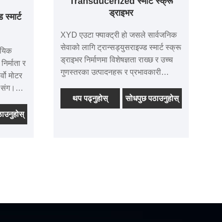
Transducerized स्मार्ट स्क्रू
ड्राइभर
 स्मार्ट
XYD एउटा फ्याक्ट्री हो जसले सार्वजनिक
सेवाको लागि ट्रान्सड्युसराइज्ड स्मार्ट स्क्रू
ायिक
ड्राइभर निर्माणमा विशेषज्ञता राख्छ र उच्च
 निर्माता र
गुणस्तरका उत्पादनहरू र प्रभावकारी
्वो मोटर
ग्राहक समाधानहरू प्रदान गर्नका लागि
 संग।
परिचित छ। XYD यस स्मार्ट स्क्रू
थप पढ्नुहोस्
सोधपुछ पठाउनुहोस्
सले
ड्राइभरको लागि यसको प्रक्रिया प्रविधि
क र
ाउनुहोस्
सुधार गर्न समर्पित छ र यसको कुशल R&D
्छ। यसले
टोलीसँग बलियो प्रतिष्ठा निर्माण गरेको छ।
मिनियम-
ाऊ छ र
E/UL
 मात्रा